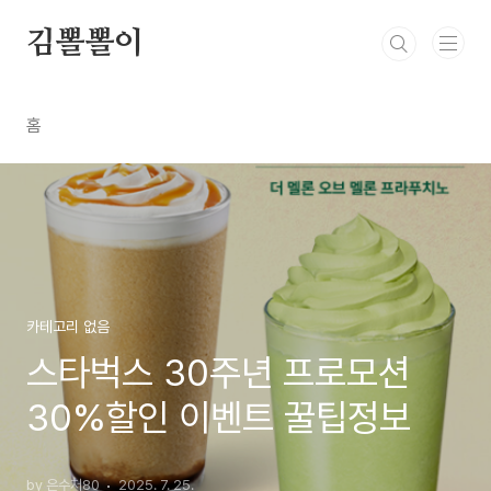
본문 바로가기
김뽈뽈이
홈
카테고리 없음
스타벅스 30주년 프로모션
30%할인 이벤트 꿀팁정보
by 은수저80
2025. 7. 25.