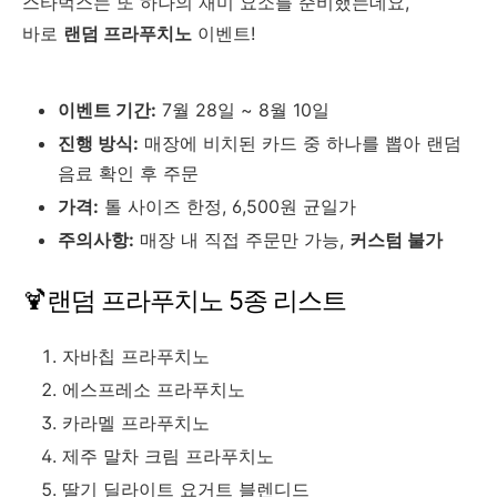
스타벅스는 또 하나의 재미 요소를 준비했는데요,
바로
랜덤 프라푸치노
이벤트!
이벤트 기간:
7월 28일 ~ 8월 10일
진행 방식:
매장에 비치된 카드 중 하나를 뽑아 랜덤
음료 확인 후 주문
가격:
톨 사이즈 한정, 6,500원 균일가
주의사항:
매장 내 직접 주문만 가능,
커스텀 불가
🍹랜덤 프라푸치노 5종 리스트
자바칩 프라푸치노
에스프레소 프라푸치노
카라멜 프라푸치노
제주 말차 크림 프라푸치노
딸기 딜라이트 요거트 블렌디드