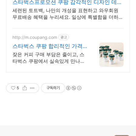
스타벅스프로모션 쿠팡 감각적인 디자인 데일
리백
세련된 토트백, 나만의 개성을 표현하고 와우회원
무료배송 혜택을 누리세요. 일상에 특별함을 더하는
디자인, 쿠팡에서 다양한 스타일에 맞는 가방을 만
나보세요.
http://m.coupang.com
광고
스타벅스 쿠팡 합리적인 가격
대용량
잦은 커피 구매 부담은 줄이고, 스
타벅스 쿠팡에서 실속있게 만나보
세요! 매일 즐기는 커피, 박스 구매
로 더 저렴하게! 와우회원 캐시적
립도 놓치지 마세요.
5
구독하기