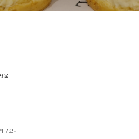
 서울
라구요~