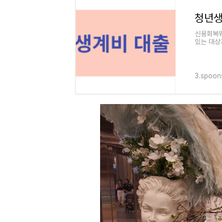
신용회복위
있는 대상자
19~39세
3.spoon