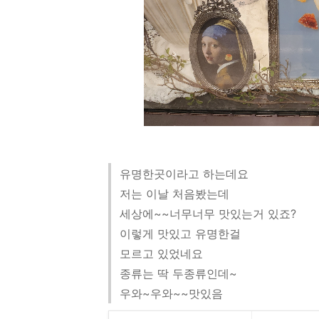
유명한곳이라고 하는데요
저는 이날 처음봤는데
세상에~~너무너무 맛있는거 있죠?
이렇게 맛있고 유명한걸
모르고 있었네요
종류는 딱 두종류인데~
우와~우와~~맛있음