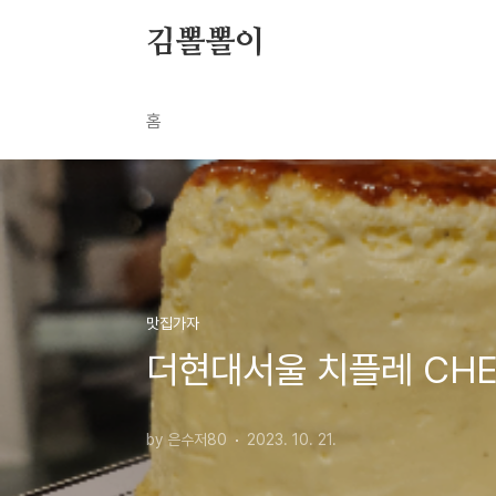
본문 바로가기
김뽈뽈이
홈
맛집가자
더현대서울 치플레 CHE
by 은수저80
2023. 10. 21.